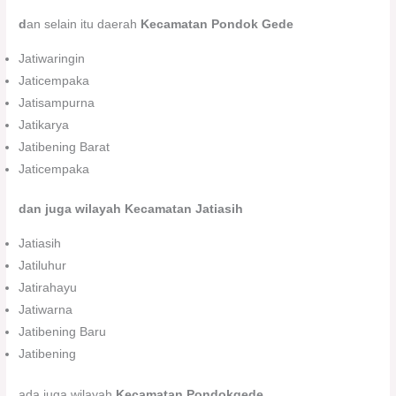
d
an selain itu daerah
Kecamatan Pondok Gede
Jatiwaringin
Jaticempaka
Jatisampurna
Jatikarya
Jatibening Barat
Jaticempaka
dan juga wilayah Kecamatan Jatiasih
Jatiasih
Jatiluhur
Jatirahayu
Jatiwarna
Jatibening Baru
Jatibening
ada juga wilayah
Kecamatan Pondokgede