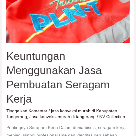
Seragam
Kerja
Keuntungan
Menggunakan Jasa
Pembuatan Seragam
Kerja
Tinggalkan Komentar
/
jasa konveksi murah di Kabupaten
Tangerang
,
Jasa konveksi murah di tangerang
/
NV Collection
Pentingnya Seragam Kerja Dalam dunia bisnis, seragam kerja
menjadi simbol profesionalisme dan identitas perusahaan.