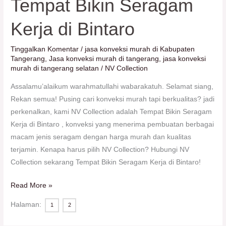
Tempat Bikin Seragam
Bikin
Kerja di Bintaro
Seragam
Kerja
Tinggalkan Komentar
/
jasa konveksi murah di Kabupaten
di
Tangerang
,
Jasa konveksi murah di tangerang
,
jasa konveksi
Bintaro
murah di tangerang selatan
/
NV Collection
Assalamu’alaikum warahmatullahi wabarakatuh. Selamat siang,
Rekan semua! Pusing cari konveksi murah tapi berkualitas? jadi
perkenalkan, kami NV Collection adalah Tempat Bikin Seragam
Kerja di Bintaro , konveksi yang menerima pembuatan berbagai
macam jenis seragam dengan harga murah dan kualitas
terjamin. Kenapa harus pilih NV Collection? Hubungi NV
Collection sekarang Tempat Bikin Seragam Kerja di Bintaro!
Read More »
Halaman:
1
2