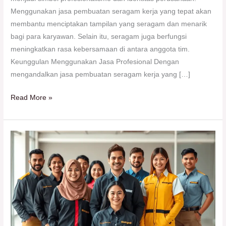
Menggunakan jasa pembuatan seragam kerja yang tepat akan
membantu menciptakan tampilan yang seragam dan menarik
bagi para karyawan. Selain itu, seragam juga berfungsi
meningkatkan rasa kebersamaan di antara anggota tim.
Keunggulan Menggunakan Jasa Profesional Dengan
mengandalkan jasa pembuatan seragam kerja yang […]
Read More »
NV
Collection
Jasa
Konveksi
Seragam
Tangerang