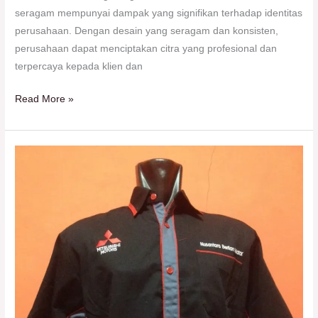
seragam mempunyai dampak yang signifikan terhadap identitas
perusahaan. Dengan desain yang seragam dan konsisten,
perusahaan dapat menciptakan citra yang profesional dan
terpercaya kepada klien dan
Read More »
NV
Collection:
Solusi
Tepat
untuk
Kebutuhan
Seragam
Kerja
Anda
di