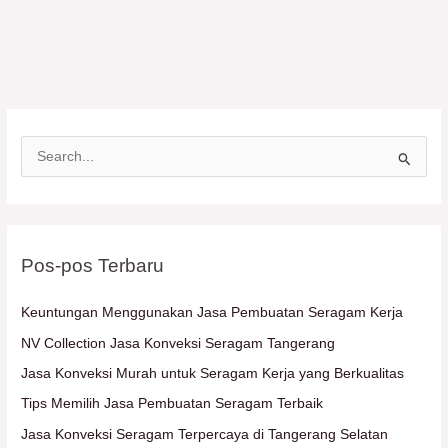
C
a
r
i
Pos-pos Terbaru
u
n
Keuntungan Menggunakan Jasa Pembuatan Seragam Kerja
t
NV Collection Jasa Konveksi Seragam Tangerang
u
Jasa Konveksi Murah untuk Seragam Kerja yang Berkualitas
k
Tips Memilih Jasa Pembuatan Seragam Terbaik
:
Jasa Konveksi Seragam Terpercaya di Tangerang Selatan