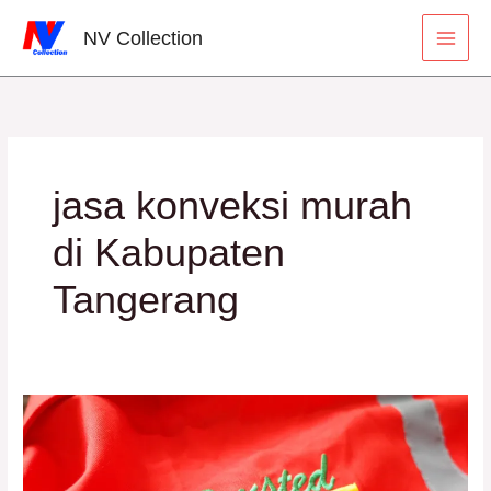
Lewati
Cari
NV Collection
ke
konten
jasa konveksi murah
di Kabupaten
Tangerang
Keuntungan
Menggunakan
Jasa
Pembuatan