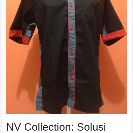
Seragam
Kerja
Anda
di
Tangerang
NV Collection: Solusi