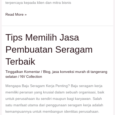
terpercaya kepada klien dan mitra bisnis
Read More »
Tips Memilih Jasa
Tips
Memilih
Pembuatan Seragam
Jasa
Pembuatan
Terbaik
Seragam
Terbaik
Tinggalkan Komentar
/
Blog
,
jasa konveksi murah di tangerang
selatan
/
NV Collection
Mengapa Baju Seragam Kerja Penting? Baju seragam kerja
memiliki peranan yang krusial dalam sebuah organisasi, baik
untuk perusahaan itu sendiri maupun bagi karyawan. Salah
satu manfaat utama dari penggunaan seragam kerja adalah
kemampuannya untuk membangun identitas perusahaan.