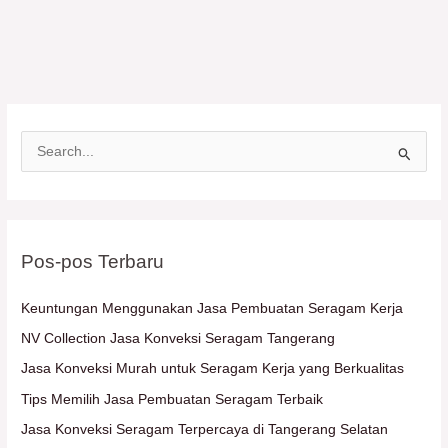
C
a
r
i
Pos-pos Terbaru
u
n
Keuntungan Menggunakan Jasa Pembuatan Seragam Kerja
t
NV Collection Jasa Konveksi Seragam Tangerang
u
Jasa Konveksi Murah untuk Seragam Kerja yang Berkualitas
k
Tips Memilih Jasa Pembuatan Seragam Terbaik
:
Jasa Konveksi Seragam Terpercaya di Tangerang Selatan