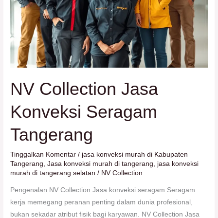
NV Collection Jasa
Konveksi Seragam
Tangerang
Tinggalkan Komentar
/
jasa konveksi murah di Kabupaten
Tangerang
,
Jasa konveksi murah di tangerang
,
jasa konveksi
murah di tangerang selatan
/
NV Collection
Pengenalan NV Collection Jasa konveksi seragam Seragam
kerja memegang peranan penting dalam dunia profesional,
bukan sekadar atribut fisik bagi karyawan. NV Collection Jasa