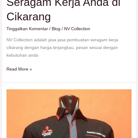
Seragam Kerja Anda di
untuk
Kebutuhan
Cikarang
Seragam
Kerja
Tinggalkan Komentar
/
Blog
/
NV Collection
Anda
di
NV Collection adalah jasa jasa pembuatan seragam kerja
Cikarang
cikarang dengan harga terjangkau, pesan sesuai dengan
kebutuhan anda
Read More »
NV
Collection:
Solusi
Tepat
untuk
Kebutuhan