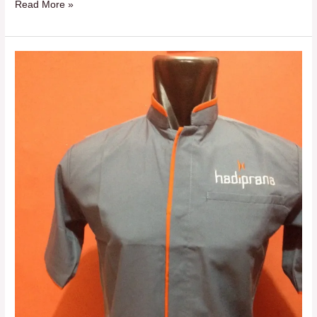
Read More »
NV
Collection:
Konveksi
Seragam
Terdekat
di
Jabodetabek