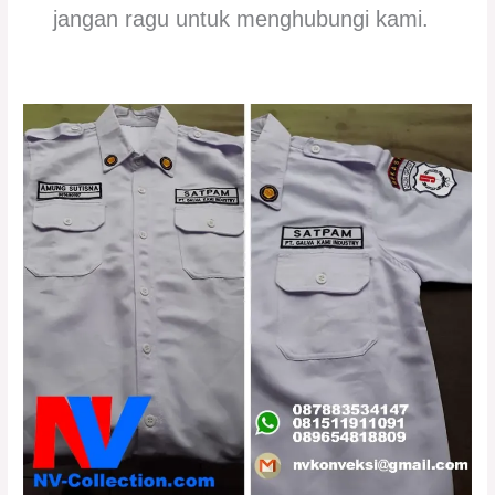
jangan ragu untuk menghubungi kami.
NV
Collection:
Solusi
Tepat
untuk
Kebutuhan
Seragam
PDH
dan
PDL
Anda