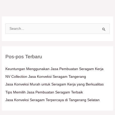
C
a
r
i
Pos-pos Terbaru
u
n
Keuntungan Menggunakan Jasa Pembuatan Seragam Kerja
t
NV Collection Jasa Konveksi Seragam Tangerang
u
Jasa Konveksi Murah untuk Seragam Kerja yang Berkualitas
k
Tips Memilih Jasa Pembuatan Seragam Terbaik
:
Jasa Konveksi Seragam Terpercaya di Tangerang Selatan