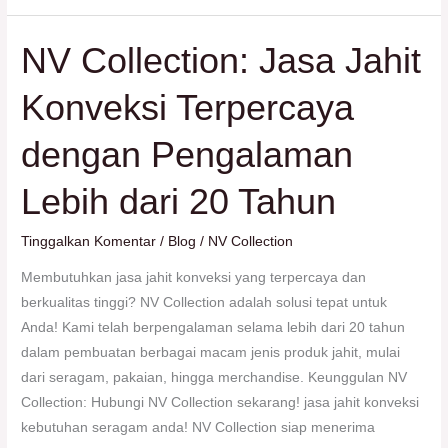
NV Collection: Jasa Jahit
NV
Collection:
Konveksi Terpercaya
Jasa
Jahit
dengan Pengalaman
Konveksi
Terpercaya
Lebih dari 20 Tahun
dengan
Pengalaman
Tinggalkan Komentar
/
Blog
/
NV Collection
Lebih
dari
Membutuhkan jasa jahit konveksi yang terpercaya dan
20
berkualitas tinggi? NV Collection adalah solusi tepat untuk
Tahun
Anda! Kami telah berpengalaman selama lebih dari 20 tahun
dalam pembuatan berbagai macam jenis produk jahit, mulai
dari seragam, pakaian, hingga merchandise. Keunggulan NV
Collection: Hubungi NV Collection sekarang! jasa jahit konveksi
kebutuhan seragam anda! NV Collection siap menerima