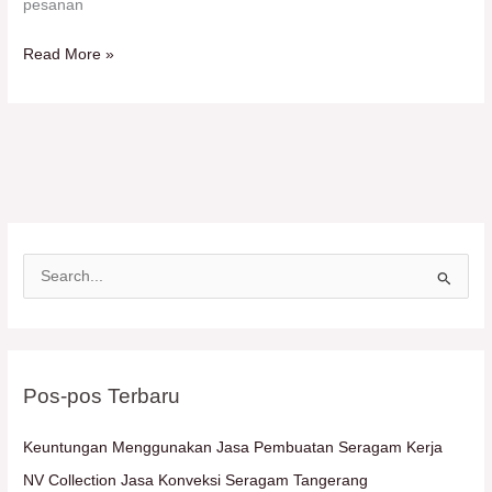
pesanan
Read More »
C
a
r
i
Pos-pos Terbaru
u
n
Keuntungan Menggunakan Jasa Pembuatan Seragam Kerja
t
NV Collection Jasa Konveksi Seragam Tangerang
u