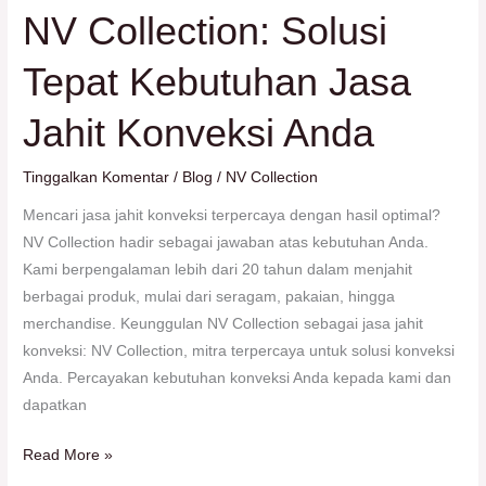
NV Collection: Solusi
NV
Collection:
Tepat Kebutuhan Jasa
Solusi
Tepat
Jahit Konveksi Anda
Kebutuhan
Jasa
Tinggalkan Komentar
/
Blog
/
NV Collection
Jahit
Konveksi
Mencari jasa jahit konveksi terpercaya dengan hasil optimal?
Anda
NV Collection hadir sebagai jawaban atas kebutuhan Anda.
Kami berpengalaman lebih dari 20 tahun dalam menjahit
berbagai produk, mulai dari seragam, pakaian, hingga
merchandise. Keunggulan NV Collection sebagai jasa jahit
konveksi: NV Collection, mitra terpercaya untuk solusi konveksi
Anda. Percayakan kebutuhan konveksi Anda kepada kami dan
dapatkan
Read More »